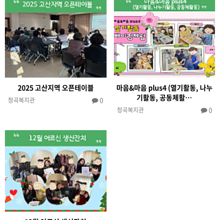
2025 고산지역 오픈테이블
마음&마음 plus4 (열기활동, 나누
기활동, 공동체활…
0
청곡복지관
0
청곡복지관