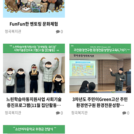
FunFun한 멘토링 문화체험
0
청곡복지관
느린학습아동지원사업 사회기술
3차년도 주민이Green고산 주민
증진프로그램(11월 집단활동…
환경연구원 환경전문성향…
0
0
청곡복지관
청곡복지관