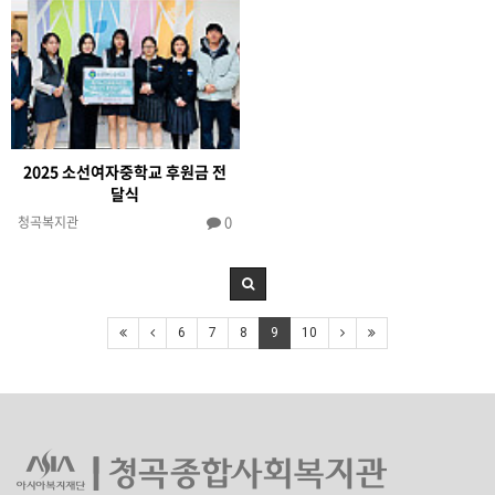
2025 소선여자중학교 후원금 전
달식
0
청곡복지관
6
7
8
9
10