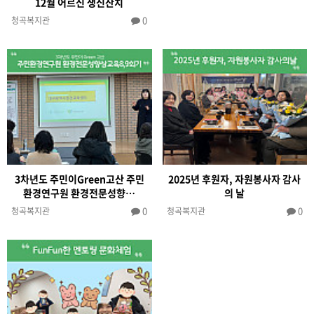
12월 어르신 생신잔치
0
청곡복지관
3차년도 주민이Green고산 주민
2025년 후원자, 자원봉사자 감사
환경연구원 환경전문성향…
의 날
0
0
청곡복지관
청곡복지관