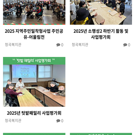
2025 지역주민밀착형사업 주민공
2025년 소행성2 하반기 활동 및
유-어울림전
사업평가회
0
0
청곡복지관
청곡복지관
2025년 텃밭패밀리 사업평가회
0
청곡복지관