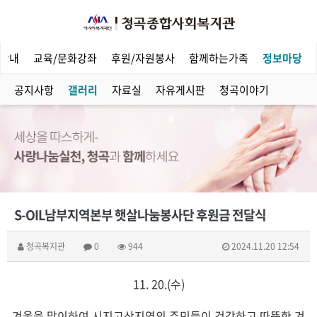
안내
교육/문화강좌
후원/자원봉사
함께하는가족
정보마당
공지사항
갤러리
자료실
자유게시판
청곡이야기
S-OIL남부지역본부 햇살나눔봉사단 후원금 전달식
청곡복지관
0
944
2024.11.20 12:54
11. 20.(수)
겨울을 맞이하여 시지고산지역의 주민들이 건강하고 따뜻한 겨