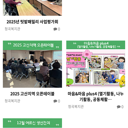
2025년 텃밭패밀리 사업평가회
0
청곡복지관
2025 고산지역 오픈테이블
마음&마음 plus4 (열기활동, 나누
기활동, 공동체활…
0
청곡복지관
0
청곡복지관