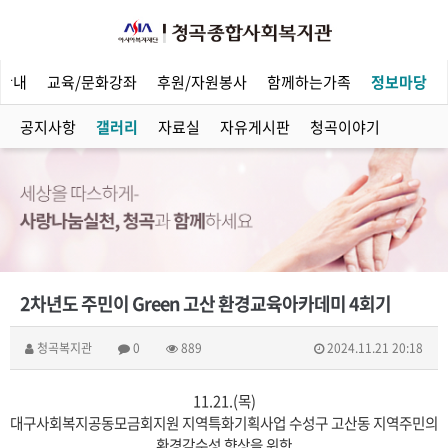
안내
교육/문화강좌
후원/자원봉사
함께하는가족
정보마당
공지사항
갤러리
자료실
자유게시판
청곡이야기
2차년도 주민이 Green 고산 환경교육아카데미 4회기
청곡복지관
0
889
2024.11.21 20:18
11.21.(목)
대구사회복지공동모금회지원 지역특화기획사업 수성구 고산동 지역주민의
환경감수성 향상을 위한