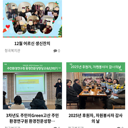
12월 어르신 생신잔치
0
청곡복지관
3차년도 주민이Green고산 주민
2025년 후원자, 자원봉사자 감사
환경연구원 환경전문성향…
의 날