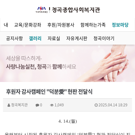
안내
교육/문화강좌
후원/자원봉사
함께하는가족
정보마당
공지사항
갤러리
자료실
자유게시판
청곡이야기
후원자 감사캠페인 "덕분愛" 현판 전달식
청곡복지관
0
1,049
2025.04.14 18:29
4. 14.(
월
)
올해부터 시작된 후원자 감사캠페인
‘
덕분
愛
’!
현판 전달식이 진