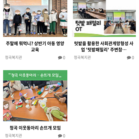
주말에 뭐먹니? 상반기 아동 영양
텃밭을 활용한 사회관게망형성 사
교육
업 '텃밭패밀리' 주변참…
0
0
청곡복지관
청곡복지관
청곡 이웃동아리 손뜨개 모임
0
청곡복지관