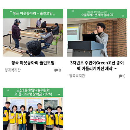
청곡 이웃동아리 슐런모임
3차년도 주민이Green고산 종이
팩 어플리케이션 제작 …
0
청곡복지관
0
청곡복지관