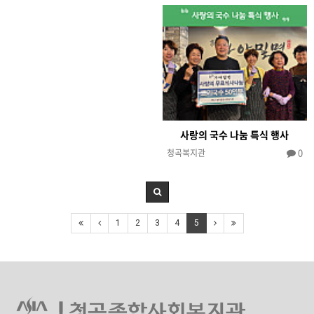
사랑의 국수 나눔 특식 행사
0
청곡복지관
1
2
3
4
5