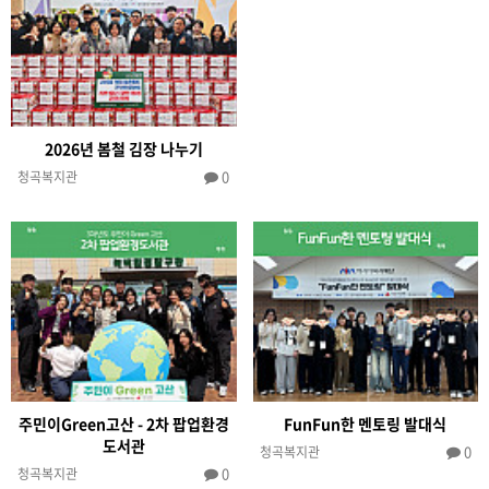
2026년 봄철 김장 나누기
0
청곡복지관
주민이Green고산 - 2차 팝업환경
FunFun한 멘토링 발대식
도서관
0
청곡복지관
0
청곡복지관