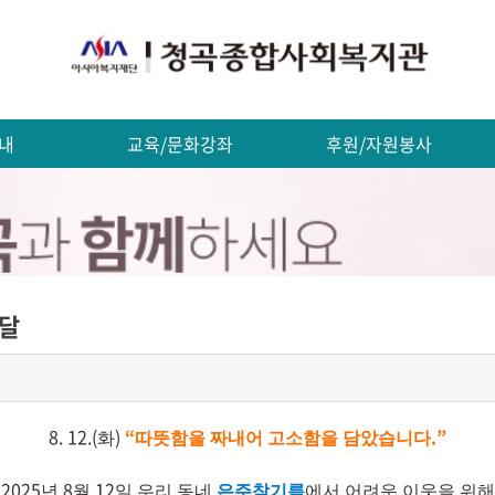
내
교육/문화강좌
후원/자원봉사
전달
8. 12.(
)
“
.”
화
따뜻함을 짜내어 고소함을 담았습니다
2025
8
12
년
월
일 우리 동네
은주참기름
에서 어려운 이웃을 위해