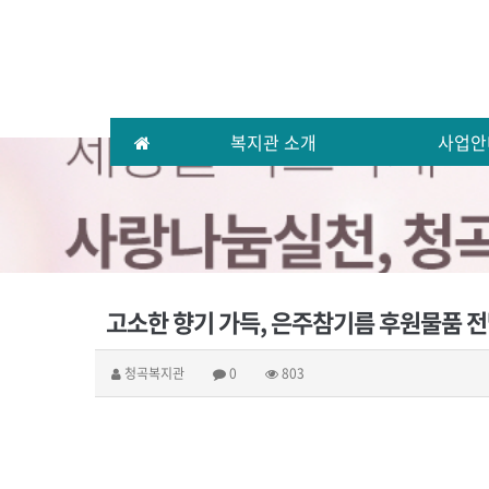
복지관 소개
사업안
고소한 향기 가득, 은주참기름 후원물품 
청곡복지관
0
803