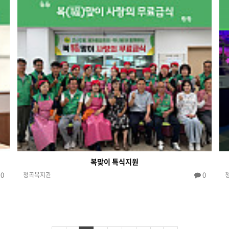
복맞이 특식지원
0
0
청곡복지관