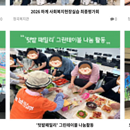
2026 하계 사회복지현장실습 최종평가회
0
0
청곡복지관
'텃밭패밀리' 그린테이블 나눔활동