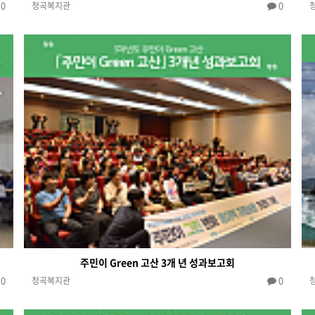
0
0
청곡복지관
주민이 Green 고산 3개 년 성과보고회
0
0
청곡복지관