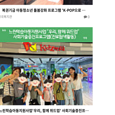
복권기금 아동청소년 돌봄강화 프로그램 'K-POP으로 …
0
청곡복지관
느린학습아동지원사업'우리, 함께 위드업' 사회기술증진프…