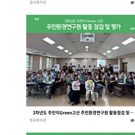
청곡복지관
3차년도 주민이Green고산 주민환경연구원 활동점검 및…
청곡복지관