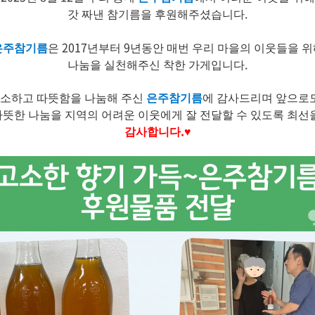
.
갓 짜낸 참기름을
후원해주셨습니다
2017
9
은주참기름
은
년부터
년동안 매번 우리 마을의 이웃들을 위
.
나눔을 실천해주신
착한 가게입니다
소하고 따뜻함을 나눔해 주신
은주참기름
에 감사드리며 앞으로
뜻한 나눔을 지역의 어려운 이웃에게 잘 전달할 수 있도록 최
.
감사합니다
♥