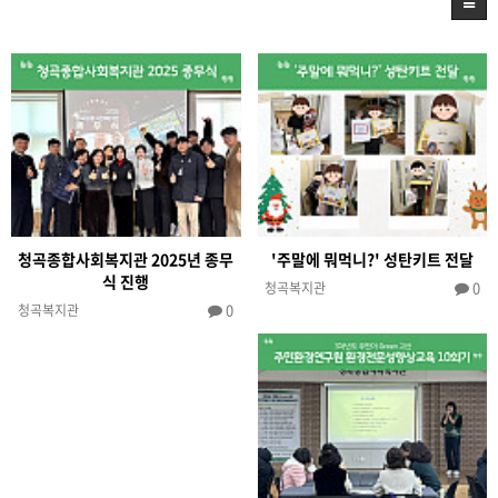
청곡종합사회복지관 2025년 종무
'주말에 뭐먹니?' 성탄키트 전달
식 진행
0
청곡복지관
0
청곡복지관