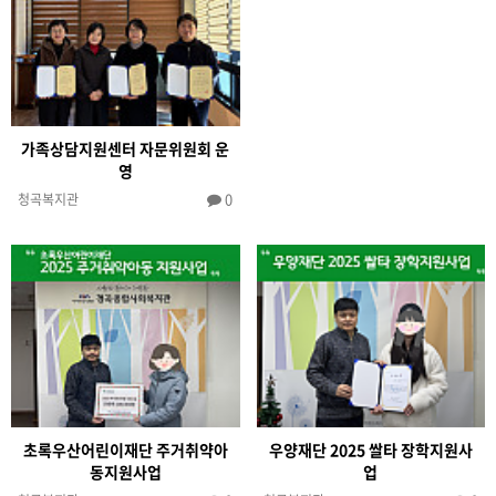
가족상담지원센터 자문위원회 운
영
0
청곡복지관
초록우산어린이재단 주거취약아
우양재단 2025 쌀타 장학지원사
동지원사업
업