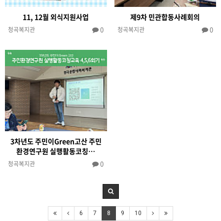
11, 12월 외식지원사업
제9차 민관합동사례회의
0
0
청곡복지관
청곡복지관
3차년도 주민이Green고산 주민
환경연구원 실행활동코칭…
0
청곡복지관
6
7
8
9
10