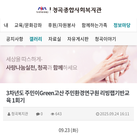
안내
교육/문화강좌
후원/자원봉사
함께하는가족
정보마당
공지사항
갤러리
자료실
자유게시판
청곡이야기
3차년도 주민이Green고산 주민환경연구원 리빙랩기반교
육 1회기
청곡복지관
0
643
2025.09.24 16:11
09.23 (
)
화