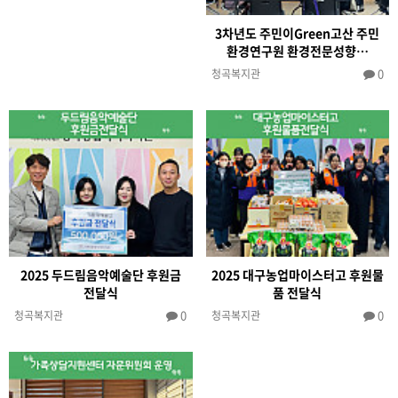
3차년도 주민이Green고산 주민
환경연구원 환경전문성향…
0
청곡복지관
2025 두드림음악예술단 후원금
2025 대구농업마이스터고 후원물
전달식
품 전달식
0
0
청곡복지관
청곡복지관