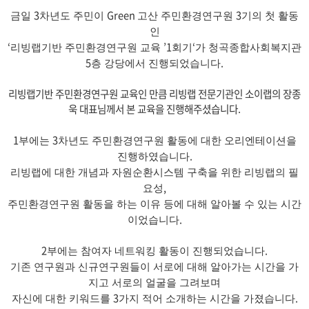
3
Green
3
금일
차년도 주민이
고산 주민환경연구원
기의 첫 활동
인
‘
’1
‘
리빙랩기반 주민환경연구원 교육
회기
가 청곡종합사회복지관
5
.
층 강당에서 진행되었습니다
리빙랩기반 주민환경연구원 교육인 만큼 리빙랩 전문기관인 소이랩의 장종
욱 대표님께서 본 교육을 진행해주셨습니다
.
1
3
부에는
차년도 주민환경연구원 활동에 대한 오리엔테이션을
.
진행하였습니다
리빙랩에 대한 개념과 자원순환시스템 구축을 위한 리빙랩의 필
,
요성
주민환경연구원 활동을 하는 이유 등에 대해 알아볼 수 있는 시간
.
이었습니다
2
.
부에는 참여자 네트워킹 활동이 진행되었습니다
기존 연구원과 신규연구원들이 서로에 대해 알아가는 시간을 가
지고 서로의 얼굴을 그려보며
3
.
자신에 대한 키워드를
가지 적어 소개하는 시간을 가졌습니다