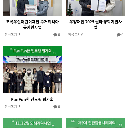
초록우산어린이재단 주거취약아
우양재단 2025 쌀타 장학지원사
동지원사업
업
0
0
청곡복지관
청곡복지관
FunFun한 멘토링 평가회
0
청곡복지관