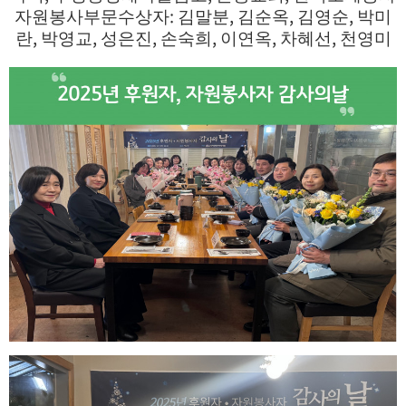
:
,
,
,
자원봉사부문수상자
김말분
김순옥
김영순
박미
,
,
,
,
,
,
란
박영교
성은진
손숙희
이연옥
차혜선
천영미