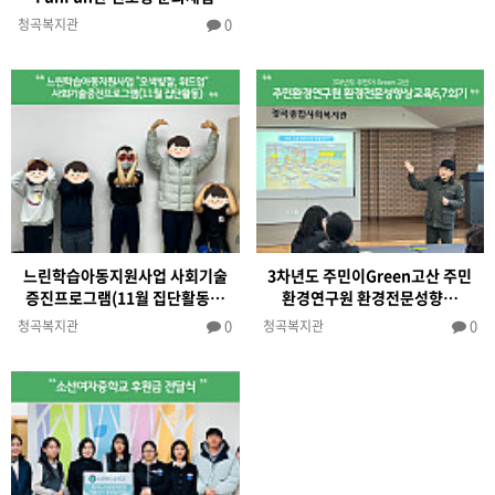
0
청곡복지관
느린학습아동지원사업 사회기술
3차년도 주민이Green고산 주민
증진프로그램(11월 집단활동…
환경연구원 환경전문성향…
0
0
청곡복지관
청곡복지관