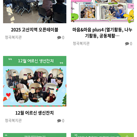
2025 고산지역 오픈테이블
마음&마음 plus4 (열기활동, 나누
기활동, 공동체활…
0
청곡복지관
0
청곡복지관
12월 어르신 생신잔치
0
청곡복지관