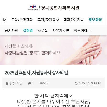
안내
교육/문화강좌
후원/자원봉사
함께하는가족
정보마당
공지사항
갤러리
자료실
자유게시판
청곡이야기
2025년 후원자, 자원봉사자 감사의 날
청곡복지관
0
569
2025.12.09 18:10
한 해의 끝자락에서
,
따뜻한 온기를 나누어주신 후원자님
묵묵히 힘을 보태주신 자원봉사자님