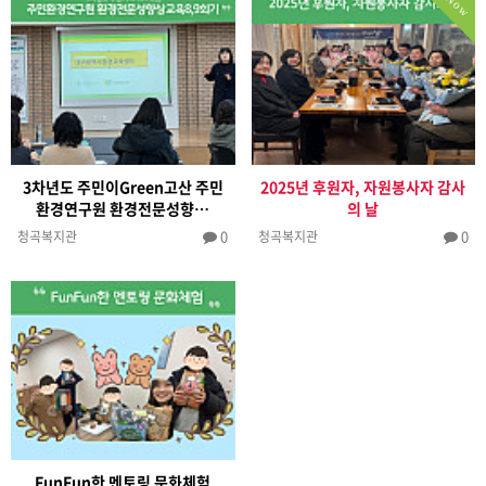
Now
3차년도 주민이Green고산 주민
2025년 후원자, 자원봉사자 감사
환경연구원 환경전문성향…
의 날
0
0
청곡복지관
청곡복지관
FunFun한 멘토링 문화체험