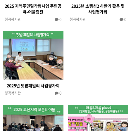
2025 지역주민밀착형사업 주민공
2025년 소행성2 하반기 활동 및
유-어울림전
사업평가회
0
0
청곡복지관
청곡복지관
2025년 텃밭패밀리 사업평가회
0
청곡복지관