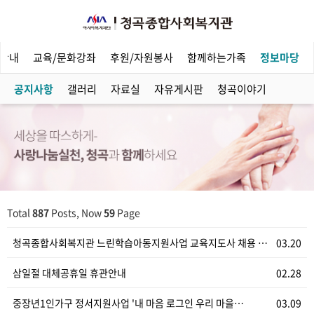
안내
교육/문화강좌
후원/자원봉사
함께하는가족
정보마당
공지사항
갤러리
자료실
자유게시판
청곡이야기
Total
887
Posts, Now
59
Page
청곡종합사회복지관 느린학습아동지원사업 교육지도사 채용 …
03.20
삼일절 대체공휴일 휴관안내
02.28
중장년1인가구 정서지원사업 '내 마음 로그인 우리 마을…
03.09