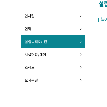
설
인사말
복
연혁
설립목적&비전
시설현황/대여
조직도
오시는길