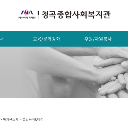
내
교육/문화강좌
후원/자원봉사
 > 복지관소개 > 설립목적&비전