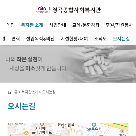
메인
복지관 소개
사업안내
교육/문화강좌
후원/자원봉사
사말
연혁
설립목적&비전
시설현황/대여
조직도
오시는길
홈 > 복지관소개 > 오시는길
오시는길