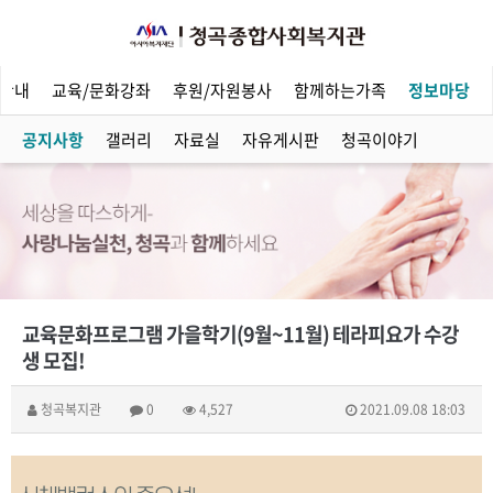
안내
교육/문화강좌
후원/자원봉사
함께하는가족
정보마당
공지사항
갤러리
자료실
자유게시판
청곡이야기
교육문화프로그램 가을학기(9월~11월) 테라피요가 수강
생 모집!
청곡복지관
0
4,527
2021.09.08 18:03