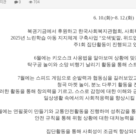
지관
0
704
6. 10.(
화
)~8. 12.(
화
)
복권기금에서 후원하고 한국사회복지관협회
,
사회
2025
년 느린학습 아동 지지체계 구축사업
“
오색빛깔
,
위드
주
1
회 집단활동이 진행되고 
6
월에는 키오스크 사용법을 알아보며 상황에 
탁구공 놀이와 소망 비행기 날리기 활동을 통해 
7
월에는 스피드 게임으로 순발력과 협동심을 길러보았
청곡 마켓 놀이
,
분노 다루기 활동을
러한 활동을 통해 창의력을 기르고
,
스스로 감정에 대한 이해와 
일상생활 속에서의 사회적응력을 향상시킬 
월에는 연필꽂이 만들기와 교통안전활동을 진행하며 성취감을 통
안전 규칙을 통해 위험 상황에 대한 대처능력을
집단활동을 통해 사회성이 조금씩 향상되