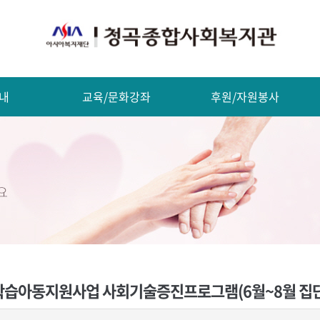
내
교육/문화강좌
후원/자원봉사
습아동지원사업 사회기술증진프로그램(6월~8월 집