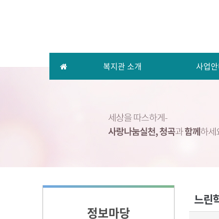
복지관 소개
사업안
느린학
정보마당