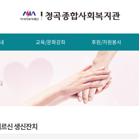
내
교육/문화강좌
후원/자원봉사
어르신 생신잔치