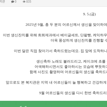
지관
0
835
9. 5.(
금
)
2025
년
9
월
,
총 두 분의 어르신께서 생신을 맞이하
이번 생신잔치를 위해 희희제과에서 베이글세트
,
단팥빵
,
케익하
더욱 풍성하게 생신잔치를 진행할 
이번 달은 직접 찾아가서 축하드렸는데요
.
집 앞에 도착하
생신축하 노래도 불러드리고
,
케이크에 초를
어색해하시면서도 좋아하시는 모습에 뿌듯하
함께 사진도 촬영하며
어르신들의 생신을 축하드
앞으로도 본 복지관은 지역 내 어르신들이 늘 행복하고 건강하게
9
월 어르신들의 생신을 다시 한번 축하드