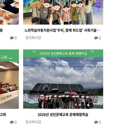
활동
느린학습아동지원사업'우리, 함께 위드업' 사회기술증진프로그램(진로탐색활동)
0
0
청곡복지관
보고회
2026년 성인문해교육 문해체험학습
0
0
청곡복지관