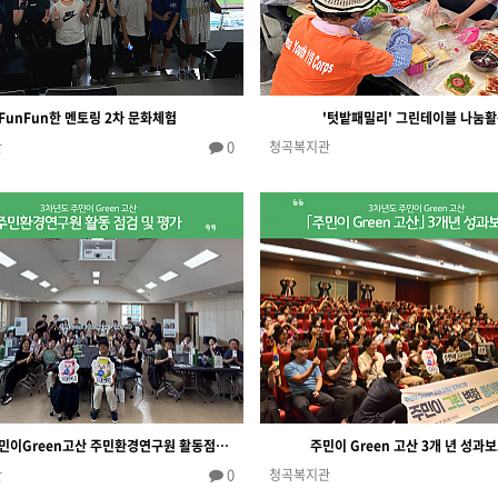
FunFun한 멘토링 2차 문화체험
'텃밭패밀리' 그린테이블 나눔
0
관
청곡복지관
3차년도 주민이Green고산 주민환경연구원 활동점검 및 평가
주민이 Green 고산 3개 년 성과
0
관
청곡복지관