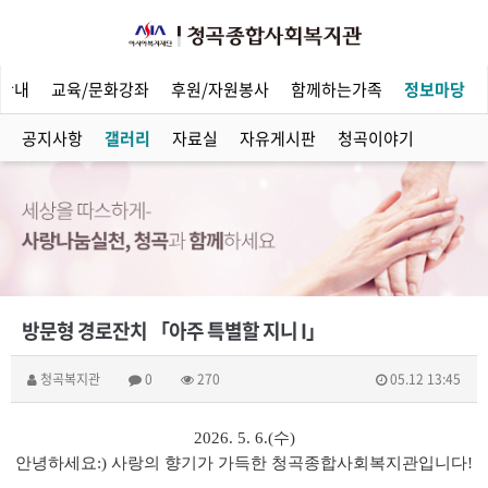
안내
교육/문화강좌
후원/자원봉사
함께하는가족
정보마당
공지사항
갤러리
자료실
자유게시판
청곡이야기
방문형 경로잔치 「아주 특별할 지니 I」
청곡복지관
0
270
05.12 13:45
2026. 5. 6.(
수
)
안녕하세요
:)
사랑의 향기가 가득한 청곡종합사회복지관입니다
!