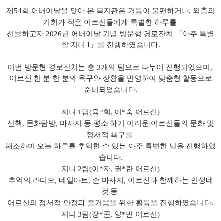
제
54
회 어버이날을 맞아 본 복지관은 거동이 불편하거나
,
외출의
기회가 적은 어르신들에게 특별한 하루를
선물하고자
2026
년 어버이날 기념 방문형 경로잔치
「
아주 특별
할 지니
I
」
를 진행하였습니다
.
이번 방문형 경로잔치는 총
3
개의 팀으로 나누어 진행되었으며
,
어르신 한 분 한 분의 욕구와 상황을 반영하여 맞춤형 활동으로
준비되었습니다
.
지니 1
팀
(
육
*
희
,
이
*
숙 어르신
)
산책
,
문화탐방
,
마사지 등 평소 하기 어려운 어르신들의 문화 및
정서적 욕구를
해소하며 오늘 하루를 추억할 수 있는 아주 특별한 날을 진행하였
습니다
.
지니 2
팀
(
이
*
자
,
권
*
란 어르신
)
추억의 라디오
,
네일아트
,
손 마사지
,
어르신과 함께하는 인생네
컷 등
어르신의 정서적 안정과 즐거움을 위한 활동을 진행하였습니다
.
지니 3
팀
(
장
*
곤
,
양
*
만 어르신
)