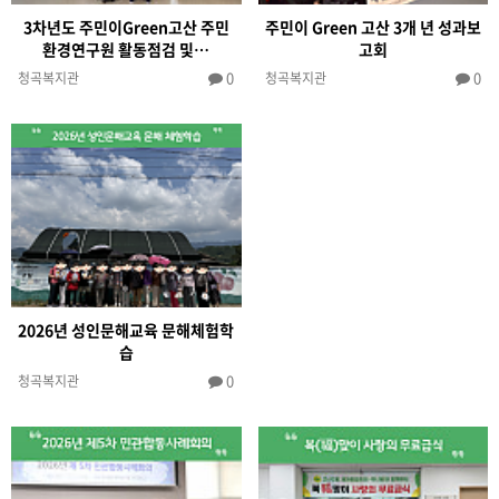
3차년도 주민이Green고산 주민
주민이 Green 고산 3개 년 성과보
환경연구원 활동점검 및…
고회
0
0
청곡복지관
청곡복지관
2026년 성인문해교육 문해체험학
습
0
청곡복지관