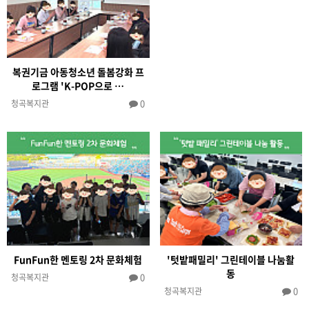
복권기금 아동청소년 돌봄강화 프
로그램 'K-POP으로 …
0
청곡복지관
FunFun한 멘토링 2차 문화체험
'텃밭패밀리' 그린테이블 나눔활
동
0
청곡복지관
0
청곡복지관