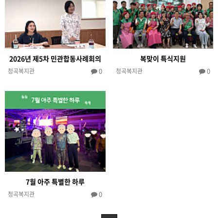
2026년 제5차 민관합동사례회의
복맞이 특식지원
0
0
청곡복지관
청곡복지관
7월 아주 특별한 하루
0
청곡복지관