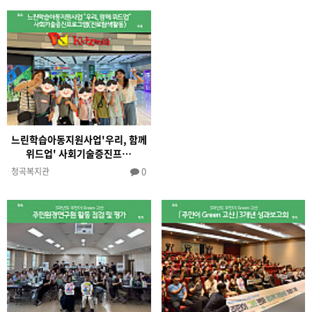
느린학습아동지원사업'우리, 함께
위드업' 사회기술증진프…
0
청곡복지관