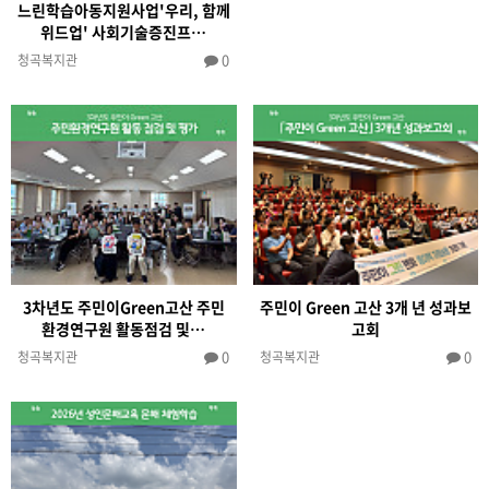
느린학습아동지원사업'우리, 함께
위드업' 사회기술증진프…
0
청곡복지관
3차년도 주민이Green고산 주민
주민이 Green 고산 3개 년 성과보
환경연구원 활동점검 및…
고회
0
0
청곡복지관
청곡복지관