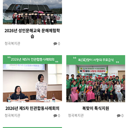
2026년 성인문해교육 문해체험학
습
0
청곡복지관
2026년 제5차 민관합동사례회의
복맞이 특식지원
0
0
청곡복지관
청곡복지관