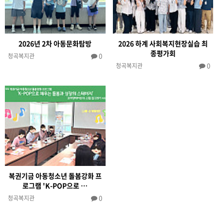
2026년 2차 아동문화탐방
2026 하계 사회복지현장실습 최
종평가회
0
청곡복지관
0
청곡복지관
복권기금 아동청소년 돌봄강화 프
로그램 'K-POP으로 …
0
청곡복지관