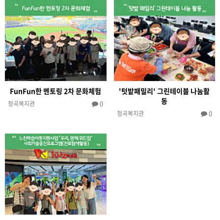
FunFun한 멘토링 2차 문화체험
'텃밭패밀리' 그린테이블 나눔활
동
0
청곡복지관
0
청곡복지관