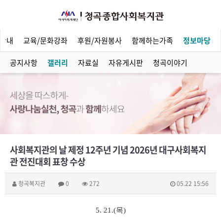
안내
교육/문화강좌
후원/자원봉사
함께하는가족
정보마당
공지사항
갤러리
자료실
자유게시판
청곡이야기
사회복지관의 날 제정 12주년 기념 2026년 대구사회복지
관 전진대회 표창 수상
청곡복지관
0
272
05.22 15:56
5. 21.(
목
)