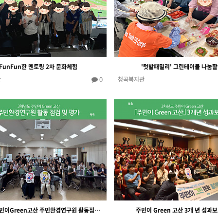
FunFun한 멘토링 2차 문화체험
'텃밭패밀리' 그린테이블 나눔
0
관
청곡복지관
3차년도 주민이Green고산 주민환경연구원 활동점검 및 평가
주민이 Green 고산 3개 년 성과