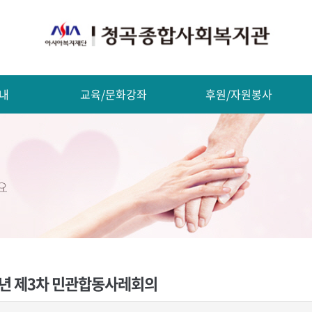
내
교육/문화강좌
후원/자원봉사
6년 제3차 민관합동사레회의