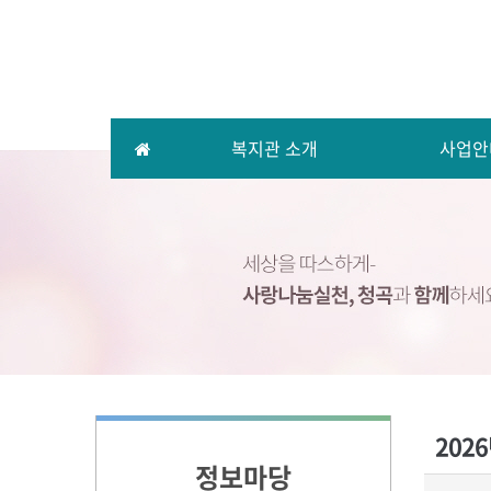
복지관 소개
사업안
202
정보마당