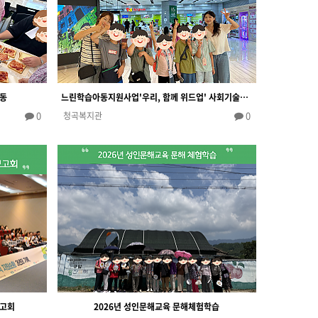
활동
느린학습아동지원사업'우리, 함께 위드업' 사회기술증진프로그램(진로탐색활동)
0
0
청곡복지관
보고회
2026년 성인문해교육 문해체험학습