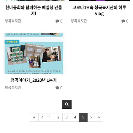
한마음회와 함께하는 매실청 만들
코로나19 속 청곡복지관의 하루
기!
vlog
0
0
청곡복지관
청곡복지관
청곡이야기_2020년 1분기
0
청곡복지관
1
2
3
4
5