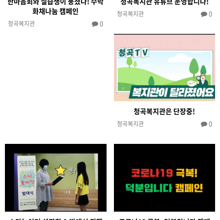
한마음회와 실습생이 뭉쳤다! 수박
청곡복지관 유튜브 운영합니다!
화채나눔 캠페인
0
청곡복지관
0
청곡복지관
청곡복지관은 단장중!
0
청곡복지관