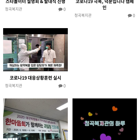
스타놀이터 설명회 & 발대식 진행
코로나19 극복, 덕분입니다 캠페
인
0
청곡복지관
0
청곡복지관
코로나19 대응상황훈련 실시
0
청곡복지관